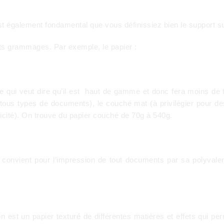
l est également fondamental que vous définissiez bien le support
ents grammages. Par exemple, le papier :
ce qui veut dire qu’il est haut de gamme et donc fera moins de t
tous types de documents), le couché mat (à privilégier pour des
ublicité). On trouve du papier couché de 70g à 540g.
et convient pour l’impression de tout documents par sa polyvalenc
ion est un papier texturé de différentes matières et effets qui pe