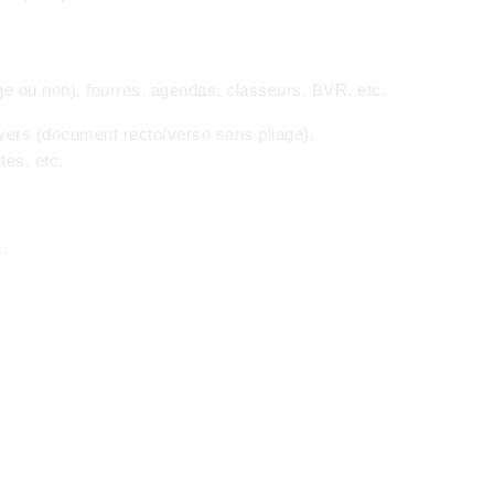
age ou non), fourres, agendas, classeurs, BVR, etc.
lyers (document recto/verso sans pliage),
tes, etc.
c.