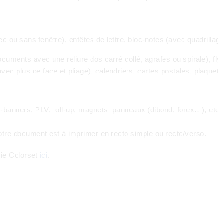
ec ou sans fenêtre), entêtes de lettre, bloc-notes (avec quadrill
uments avec une reliure dos carré collé, agrafes ou spirale), f
vec plus de face et pliage), calendriers, cartes postales, plaquet
x-banners, PLV, roll-up, magnets, panneaux (dibond, forex…), et
votre document est à imprimer en recto simple ou recto/verso.
rie Colorset
ici
.