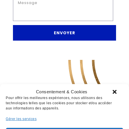
Hébergement : Infomaniak
Mise en ligne, SEO & crédits photos :
To the
mood and back
ENVOYER
Thème :
Pix & Hue
Propriété intellectuelle :
Les informations présentées sur ce site sont
la propriété exclusive de la société Villière SA.
En application de la Loi fédérale sur le droit
d’auteur et les droits voisins, toute
reproduction intégrale ou partielle des
Consentement & Cookies
éléments figurants sur ce site (données,
Pour offrir les meilleures expériences, nous utilisons des
présentation générale, organisation), sous
technologies telles que les cookies pour stocker et/ou accéder
quelque forme que ce soit, est strictement
aux informations des appareils.
interdite sans autorisation préalable de la
Gérer les services
société Villière SA.