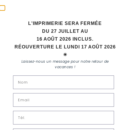
L'IMPRIMERIE SERA FERMÉE
DU 27 JUILLET AU
16 AOÛT 2026 INCLUS.
RÉOUVERTURE LE LUNDI 17 AOÛT 2026
☀
MENTIONS LÉGALES
Laissez-nous un message pour notre retour de
vacances !
Villière SA
Rue des Noirettes 32-34
CH-1227 CAROUGE
Représentée par le directeur : Thomas Villière
Contact :
Tél. : +41 22 343 84 30
E-mail :
contact@colorset.ch
Numéro IDE : CHE-407.519.759