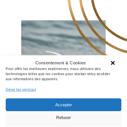
Colorset vous donne les 10 astuces pour faire
les bons choix. On rêve tous d’avoir les plus
belles cartes de visite, la plus belle brochure
de présentation ou le plus bel album photo à
offrir à ses proches. Mais qui n’a pas été déçu
du résultat en voulant imprimer ses
documents ?
READ MORE
Consentement & Cookies
Pour offrir les meilleures expériences, nous utilisons des
technologies telles que les cookies pour stocker et/ou accéder
aux informations des appareils.
PREVIOUS
Gérer les services
Accepter
COLORSET
CONTACT
MENTIONS LÉGALES
POLITIQUE DE CONFIDENTIALITÉ
PLAN DU SITE
Refuser
+41 (0)22 343 84 30
CONTACT@COLORSET.CH