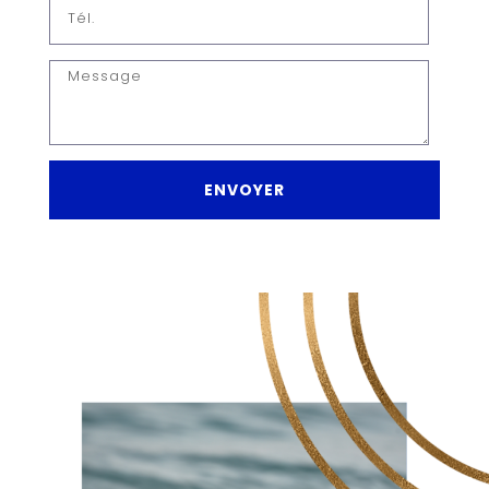
Préparez vos supports estivaux : flyers,
affiches et brochures pour vos événements
ENVOYER
d’été
16 juin 2025
PREVIOUS POST
Pourquoi deux
impressions identiques
ne donnent jamais
exactement le même
rendu