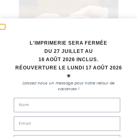
L'IMPRIMERIE SERA FERMÉE
DU 27 JUILLET AU
16 AOÛT 2026 INCLUS.
RÉOUVERTURE LE LUNDI 17 AOÛT 2026
Cartes de visite : indispensables pour les
☀
rencontres professionnelles
Laissez-nous un message pour notre retour de
18 août 2025
vacances !