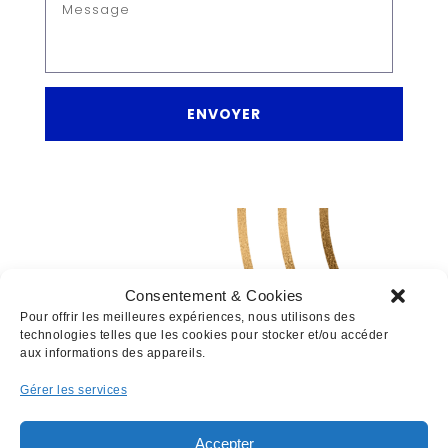
ENVOYER
Découvrez nos produits grand format
(adhésifs, bâches, etc.) et leur traitement pour
une bonne impression : conseils, contraintes,
notices.
Consentement & Cookies
Pour offrir les meilleures expériences, nous utilisons des
READ MORE
technologies telles que les cookies pour stocker et/ou accéder
aux informations des appareils.
Gérer les services
Accepter